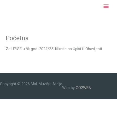
Skip
Mai
to
content
Men
Početna
Za UPISE u šk god. 2024/25. kliknite na Upisi ili Obavijesti
Copyright © 2026
Mali Muzički Atelje
Web by
GO2WEB