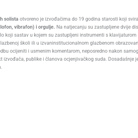
 solista
otvoreno je izvođačima do 19 godina starosti koji svir
ofon, vibrafon) i orgulje.
Na natjecanju su zastupljene dvije disc
lo koji sastav u kojem su zastupljeni instrumenti s klavijaturom 
azbenoj školi ili u izvaninstitucionalnom glazbenom obrazovanju.
vedbu ocijeniti i usmenim komentarom, neposredno nakon samog
takt izvođača, publike i članova ocjenjivačkog suda. Dosadašnje 
.