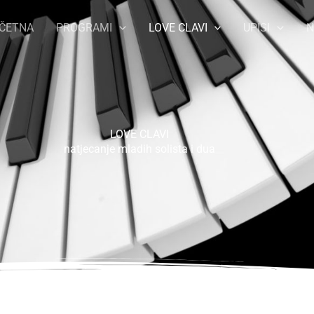
ČETNA
PROGRAMI
LOVE CLAVI
UPISI
N
LOVE CLAVI
natjecanje mladih solista i dua