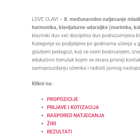
LOVE CLAVI –
8. međunarodno natjecanje mladih
harmonika, klavijaturne udaraljke (marimba, ksil
klavirski duo već disciplina duo podrazumijeva bi
Kategorije su podijeljene po godinama učenja u gl
glazbeni pedagozi, koji će osim bodovanjem, iz
edukativni trenutak kojim se stvara prisniji kon
samopouzdanju učenika i radosti javnog nastupa
Klikni na:
PROPOZICIJE
PRIJAVE I KOTIZACIJA
RASPORED NATJECANJA
ŽIRI
REZULTATI