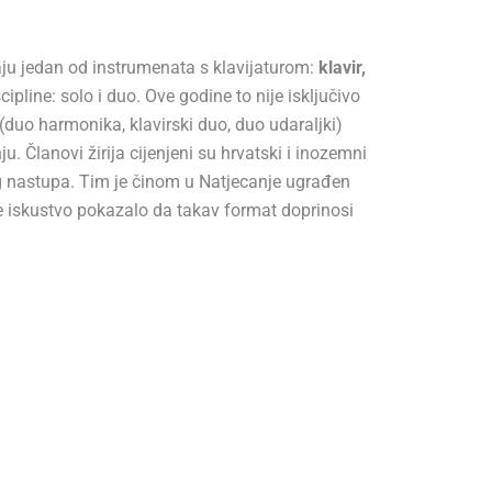
aju jedan od instrumenata s klavijaturom:
klavir,
ipline: solo i duo. Ove godine to nije isključivo
(duo harmonika, klavirski duo, duo udaraljki)
 Članovi žirija cijenjeni su hrvatski i inozemni
 nastupa. Tim je činom u Natjecanje ugrađen
je iskustvo pokazalo da takav format doprinosi