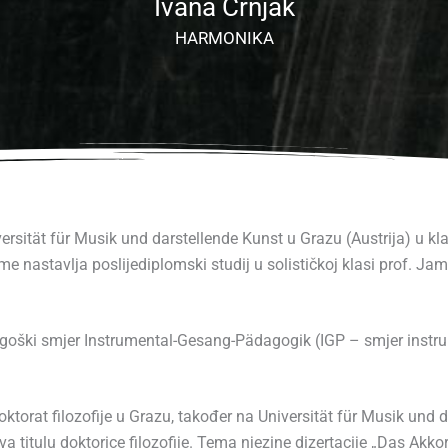
Ivana Črnjak
HARMONIKA
versität für Musik und darstellende Kunst u Grazu (Austrija) u k
e nastavlja poslijediplomski studij u solističkoj klasi prof. J
agoški smjer Instrumental-Gesang-Pädagogik (IGP – smjer instr
ktorat filozofije u Grazu, također na Universität für Musik und 
a titulu doktorice filozofije. Tema njezine dizertacije „Das Akk