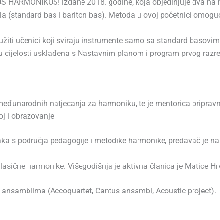
S HARMONIKUS! izdane 2018. godine, koja objedinjuje dva na h
la (standard bas i bariton bas). Metoda u ovoj početnici omoguć
ti učenici koji sviraju instrumente samo sa standard basovima,
 u cijelosti usklađena s Nastavnim planom i program prvog razr
međunarodnih natjecanja za harmoniku, te je mentorica pripravn
oj i obrazovanje.
aka s područja pedagogije i metodike harmonike, predavač je na
 klasične harmonike. Višegodišnja je aktivna članica je Matice Hr
m ansamblima (Accoquartet, Cantus ansambl, Acoustic project).