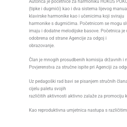
Autorica je početnice za harmoniku HOKUS POKU
(tipke i dugmići) kao i dva sistema lijevog manua
klavirske harmonike kao i učenicima koji sviraju
harmonike s dugmićima. Početnicom se mogu služi
imaju i dodatne melodijske basove. Početnica je
odobrena od strane Agencije za odgoj i
obrazovanje.
Član je mnogih prosudbenih komisija državnih i 
Povjerenstva za stručne ispite pri Agenciji za odg
Uz pedagoški rad bavi se pisanjem stručnih član
cijelu paletu svojih
različitih aktivnosti aktivno zalaže za promociju
Kao reproduktivna umjetnica nastupa s različiti