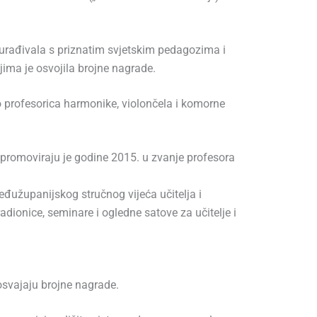
urađivala s priznatim svjetskim pedagozima i
ima je osvojila brojne nagrade.
o profesorica harmonike, violončela i komorne
 promoviraju je godine 2015. u zvanje profesora
eđužupanijskog stručnog vijeća učitelja i
dionice, seminare i ogledne satove za učitelje i
osvajaju brojne nagrade.