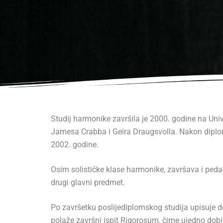
Studij harmonike završila je 2000. godine na Uni
Jamesa Crabba i Geira Draugsvolla. Nakon diplom
2002. godine.
Osim solističke klase harmonike, završava i ped
drugi glavni predmet.
Po završetku poslijediplomskog studija upisuje do
polaže završni ispit Rigorosum, čime ujedno dobiv