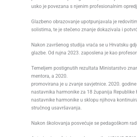
usko je povezana s njenim profesionalnim opredj
Glazbeno obrazovanje upotpunjavala je redoviti
solistima, te je stečeno znanje dokazivala i pot
Nakon završenog studija vraća se u Hrvatsku gdj
glazbe. Od rujna 2023. zaposlena je kao profeso
Temeljem postignutih rezultata Ministarstvo znan
mentora, a 2020.
promovirana je u zvanje savjetnice. 2020. godine
nastavnika harmonike za 18 županija Republike Hr
nastavnike harmonike u sklopu njihova kontinui
stručnog usavršavanja.
Nakon školovanja posvećuje se pedagoškom radu, 