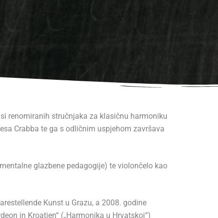
lasi renomiranih stručnjaka za klasičnu harmoniku
amesa Crabba te ga s odličnim uspjehom završava
umentalne glazbene pedagogije) te violončelo kao
darestellende Kunst u Grazu, a 2008. godine
ordeon in Kroatien“ („Harmonika u Hrvatskoj“)