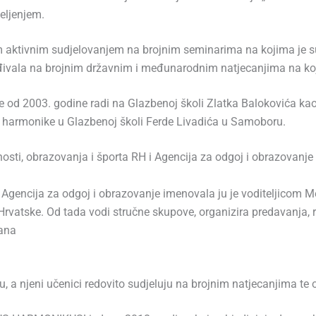
eljenjem.
m aktivnim sudjelovanjem na brojnim seminarima na kojima je s
vrđivala na brojnim državnim i međunarodnim natjecanjima na koj
e od 2003. godine radi na Glazbenoj školi Zlatka Balokovića ka
r harmonike u Glazbenoj školi Ferde Livadića u Samoboru.
osti, obrazovanja i športa RH i Agencija za odgoj i obrazovanje
 Agencija za odgoj i obrazovanje imenovala ju je voditeljicom M
vatske. Od tada vodi stručne skupove, organizira predavanja, ra
rana
a njeni učenici redovito sudjeluju na brojnim natjecanjima te 